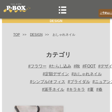
ご予約は
DESIGN
TOP
DESIGN
おしゃれネイル
カテゴリ
フラワー
たらし込み
秋
FOOT
デザ
定額デザイン
おしゃれネイル
シンプル/オフィス
ブライダル
ニュアン
派手ネイル
キラキラ
夏
春