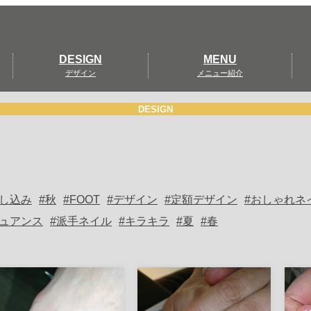
DESIGN
MENU
デザイン
メニュー紹介
DESIGN
し込み
秋
FOOT
デザイン
定額デザイン
おしゃれネ
ュアンス
派手ネイル
キラキラ
夏
春